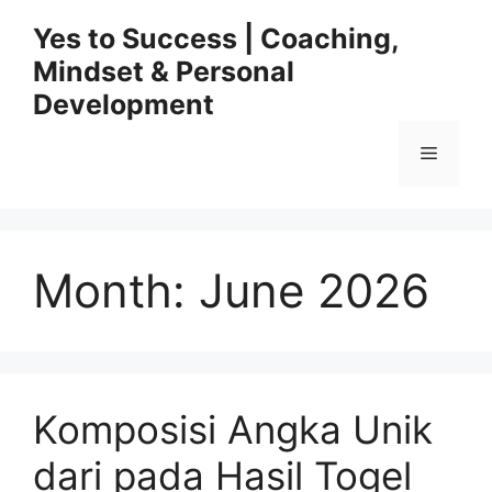
Skip
Yes to Success | Coaching,
to
Mindset & Personal
content
Development
Menu
Month:
June 2026
Komposisi Angka Unik
dari pada Hasil Togel