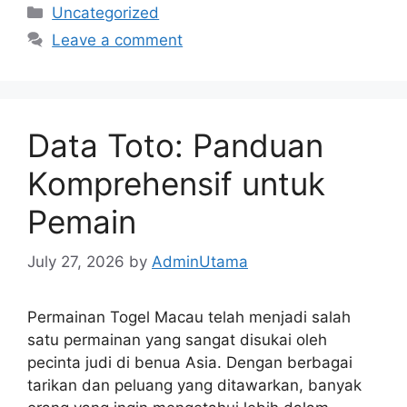
Categories
Uncategorized
Leave a comment
Data Toto: Panduan
Komprehensif untuk
Pemain
July 27, 2026
by
AdminUtama
Permainan Togel Macau telah menjadi salah
satu permainan yang sangat disukai oleh
pecinta judi di benua Asia. Dengan berbagai
tarikan dan peluang yang ditawarkan, banyak