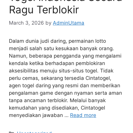
Ragu Terblokir
March 3, 2026
by
AdminUtama
Dalam dunia judi daring, permainan lotto
menjadi salah satu kesukaan banyak orang.
Namun, beberapa pengganda yang mengalami
kendala ketika berhadapan pemblokiran
aksesibilitas menuju situs-situs togel. Tidak
perlu cemas, sekarang tersedia Cintatogel,
agen togel daring yang resmi dan memberikan
pengalaman game dengan nyaman serta aman
tanpa ancaman terblokir. Melalui banyak
kemudahan yang disediakan, Cintatogel
menyediakan jawaban …
Read more
Categories