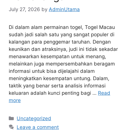
July 27, 2026
by
AdminUtama
Di dalam alam permainan togel, Togel Macau
sudah jadi salah satu yang sangat populer di
kalangan para penggemar taruhan. Dengan
keunikan dan atraksinya, judi ini tidak sekadar
menawarkan kesempatan untuk menang,
melainkan juga mempersembahkan beragam
informasi untuk bisa dijelajahi dalam
meningkatkan kesempatan untung. Dalam,
taktik yang benar serta analisis informasi
keluaran adalah kunci penting bagi …
Read
more
Categories
Uncategorized
Leave a comment