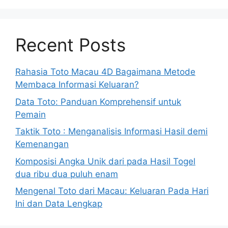
Recent Posts
Rahasia Toto Macau 4D Bagaimana Metode
Membaca Informasi Keluaran?
Data Toto: Panduan Komprehensif untuk
Pemain
Taktik Toto : Menganalisis Informasi Hasil demi
Kemenangan
Komposisi Angka Unik dari pada Hasil Togel
dua ribu dua puluh enam
Mengenal Toto dari Macau: Keluaran Pada Hari
Ini dan Data Lengkap