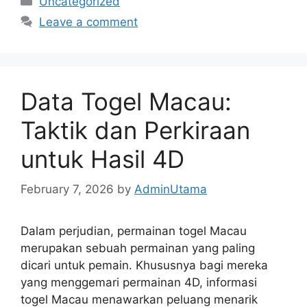
Uncategorized
Leave a comment
Data Togel Macau:
Taktik dan Perkiraan
untuk Hasil 4D
February 7, 2026
by
AdminUtama
Dalam perjudian, permainan togel Macau
merupakan sebuah permainan yang paling
dicari untuk pemain. Khususnya bagi mereka
yang menggemari permainan 4D, informasi
togel Macau menawarkan peluang menarik