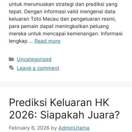
untuk merumuskan strategi dan prediksi yang
tepat. Dengan informasi valid mengenai data
keluaran Toto Macau dan pengeluaran resmi,
para pemain dapat meningkatkan peluang
mereka untuk mencapai kemenangan. Informasi
lengkap …
Read more
Categories
Uncategorized
Leave a comment
Prediksi Keluaran HK
2026: Siapakah Juara?
February 6, 2026
by
AdminUtama