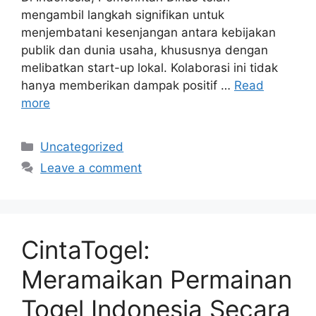
mengambil langkah signifikan untuk
menjembatani kesenjangan antara kebijakan
publik dan dunia usaha, khususnya dengan
melibatkan start-up lokal. Kolaborasi ini tidak
hanya memberikan dampak positif …
Read
more
Categories
Uncategorized
Leave a comment
CintaTogel:
Meramaikan Permainan
Togel Indonesia Secara