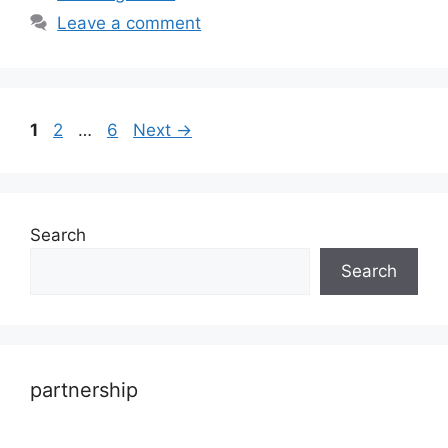
Leave a comment
Page
Page
Page
1
2
…
6
Next
→
Search
Search
partnership